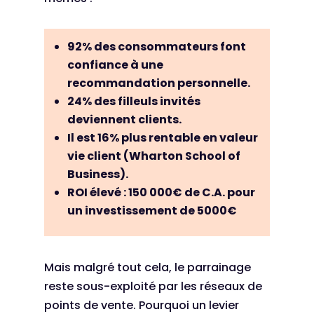
92%
des consommateurs font
confiance à une
recommandation personnelle.
24%
des filleuls invités
deviennent clients.
Il est
16%
plus rentable en valeur
vie client (Wharton School of
Business).
ROI élevé :
150 000€ de C.A
. pour
un investissement de
5000€
Mais malgré tout cela, le parrainage
reste sous-exploité par les réseaux de
points de vente. Pourquoi un levier